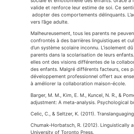
sociale et émotionnelle des enfants. Grâce à l
valide et renforce leur estime de soi. Ce sent
adopter des comportements délinquants. L’adap
vers l’âge adulte.
Malheureusement, tous les parents ne peuvent 
confrontés à des barrières linguistiques et cu
d’un système scolaire inconnu. L’isolement dû 
parents dans la scolarisation de leurs enfant
elles ont des visions différentes de la collab
des enfants. Malgré différents facteurs, ces 
développement professionnel offert aux ense
à améliorer la collaboration maison-école.
Barger, M. M., Kim, E. M., Kuncel, N. R., & Po
adjustment: A meta-analysis. Psychological bu
Celic, C., & Seltzer, K. (2011). Translanguag
Chumak-Horbatsch, R. (2012). Linguistically a
University of Toronto Press.