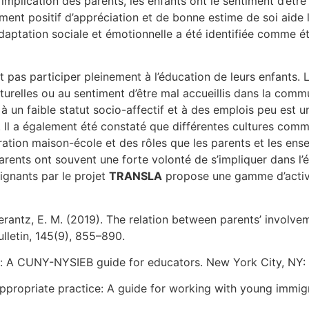
’implication des parents, les enfants ont le sentiment d’être
iment positif d’appréciation et de bonne estime de soi aide l
tation sociale et émotionnelle a été identifiée comme étant
pas participer pleinement à l’éducation de leurs enfants. L
lturelles ou au sentiment d’être mal accueillis dans la com
à un faible statut socio-affectif et à des emplois peu est un
s. Il a également été constaté que différentes cultures com
oration maison-école et des rôles que les parents et les ense
parents ont souvent une forte volonté de s’impliquer dans l’
ignants par le projet
TRANSLA
propose une gamme d’activit
merantz, E. M. (2019). The relation between parents’ involvem
lletin, 145(9), 855–890.
ing: A CUNY-NYSIEB guide for educators. New York City, NY:
ppropriate practice: A guide for working with young immigr